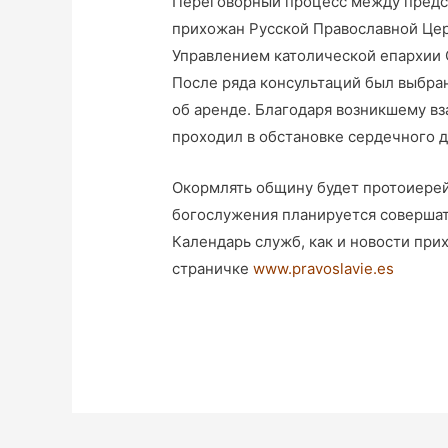
Переговорный процесс между пред
прихожан Русской Православной Цер
Управлением католической епархии С
После ряда консультаций был выбра
об аренде. Благодаря возникшему в
проходил в обстановке сердечного д
Окормлять общину будет протоиерей
богослужения планируется совершать
Календарь служб, как и новости при
страничке
www.pravoslavie.es