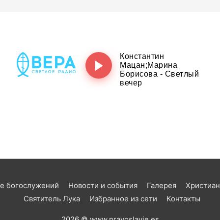
е богослужений
Новости и события
Галерея
Христиан
Святитель Лука
Избранное из сети
Контакты
2026 ©
www.pravoslavie.es