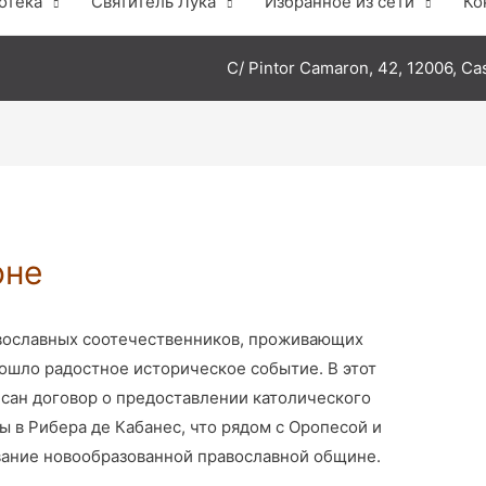
отека
Святитель Лука
Избранное из сети
Ко
C/ Pintor Camaron, 42, 12006, Cas
оне
равославных соотечественников, проживающих
ошло радостное историческое событие. В этот
сан договор о предоставлении католического
 в Рибера де Кабанес, что рядом с Оропесой и
вание новообразованной православной общине.