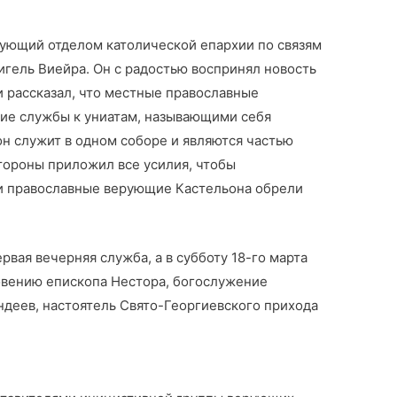
ующий отделом католической епархии по связям
гель Виейра. Он с радостью воспринял новость
 рассказал, что местные православные
ие службы к униатам, называющими себя
он служит в одном соборе и являются частью
тороны приложил все усилия, чтобы
и православные верующие Кастельона обрели
ервая вечерняя служба, а в субботу 18-го марта
овению епископа Нестора, богослужение
деев, настоятель Свято-Георгиевского прихода